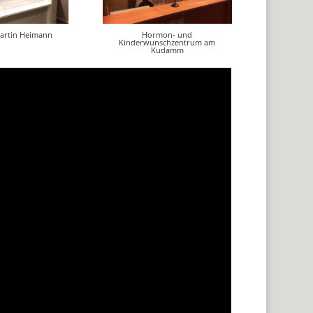
Martin Heimann
Hormon- und
Kinderwunschzentrum am
Kudamm